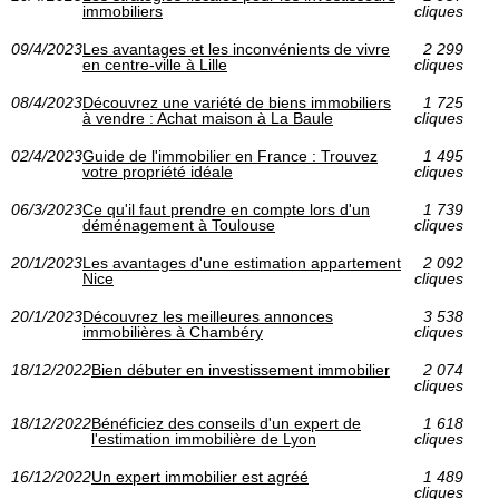
immobiliers
cliques
09/4/2023
Les avantages et les inconvénients de vivre
2 299
en centre-ville à Lille
cliques
08/4/2023
Découvrez une variété de biens immobiliers
1 725
à vendre : Achat maison à La Baule
cliques
02/4/2023
Guide de l'immobilier en France : Trouvez
1 495
votre propriété idéale
cliques
06/3/2023
Ce qu'il faut prendre en compte lors d'un
1 739
déménagement à Toulouse
cliques
20/1/2023
Les avantages d'une estimation appartement
2 092
Nice
cliques
20/1/2023
Découvrez les meilleures annonces
3 538
immobilières à Chambéry
cliques
18/12/2022
Bien débuter en investissement immobilier
2 074
cliques
18/12/2022
Bénéficiez des conseils d'un expert de
1 618
l'estimation immobilière de Lyon
cliques
16/12/2022
Un expert immobilier est agréé
1 489
cliques