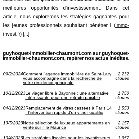
meilleures opportunités d'investissement. Dans cet
article, nous explorerons les stratégies gagnantes pour
les jeunes professionnels souhaitant pénétrer l (
immo-
invest.fr
) [
...
]
guyhoquet-immobilier-chaumont.com sur guyhoquet-
immobilier-chaumont.com, repérer nos actus inédites.
09/2/2024
Comment l'agence immobilière de Saint-Lary
2 232
vous accompagne dans la recherche de
cliques
votre résidence principale
10/12/2023
Le viager libre à Bayonne : une alternative
1 750
intéressante pour une retraite paisible
cliques
04/12/2023
Remplacement de vitres cassées à Paris 14
1 553
: l'intervention rapide d'un vitrier qualifié
cliques
13/5/2023
Notre sélection de luxueux appartements en
2 157
vente sur l'île Maurice
cliques
10/4/2023
Les stratégies fiscales pour les investisseurs
1 957