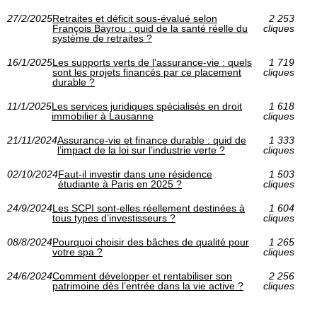
27/2/2025
Retraites et déficit sous-évalué selon
2 253
François Bayrou : quid de la santé réelle du
cliques
système de retraites ?
16/1/2025
Les supports verts de l’assurance-vie : quels
1 719
sont les projets financés par ce placement
cliques
durable ?
11/1/2025
Les services juridiques spécialisés en droit
1 618
immobilier à Lausanne
cliques
21/11/2024
Assurance-vie et finance durable : quid de
1 333
l’impact de la loi sur l’industrie verte ?
cliques
02/10/2024
Faut-il investir dans une résidence
1 503
étudiante à Paris en 2025 ?
cliques
24/9/2024
Les SCPI sont-elles réellement destinées à
1 604
tous types d’investisseurs ?
cliques
08/8/2024
Pourquoi choisir des bâches de qualité pour
1 265
votre spa ?
cliques
24/6/2024
Comment développer et rentabiliser son
2 256
patrimoine dès l’entrée dans la vie active ?
cliques