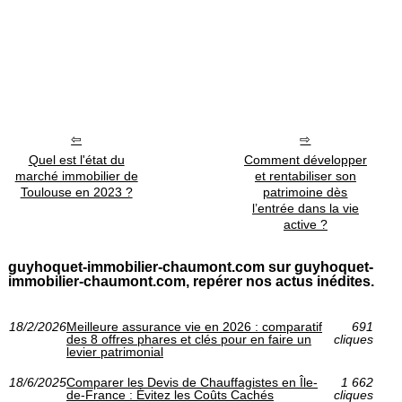
Quel est l'état du
Comment développer
marché immobilier de
et rentabiliser son
Toulouse en 2023 ?
patrimoine dès
l’entrée dans la vie
active ?
guyhoquet-immobilier-chaumont.com sur guyhoquet-
immobilier-chaumont.com, repérer nos actus inédites.
18/2/2026
Meilleure assurance vie en 2026 : comparatif
691
des 8 offres phares et clés pour en faire un
cliques
levier patrimonial
18/6/2025
Comparer les Devis de Chauffagistes en Île-
1 662
de-France : Évitez les Coûts Cachés
cliques